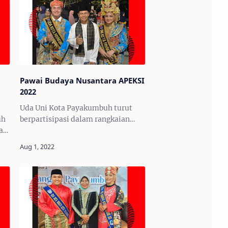
Pawai Budaya Nusantara APEKSI
2022
Uda Uni Kota Payakumbuh turut
uh
berpartisipasi dalam rangkaian
tan
acara Pawai Budaya Nusantara
APEKSI 2022 yang dilaksanakan
pada hari Selasa, tepatnya 9
Agustus 2022.Uda Uni kota Payak…