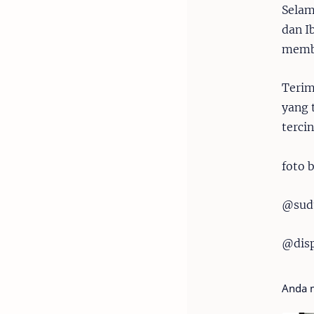
Selam
dan I
membe
Terim
yang 
tercin
foto
@sud
@dis
Anda m