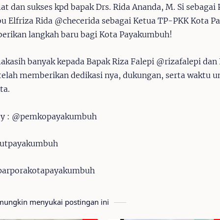
at dan sukses kpd bapak Drs. Rida Ananda, M. Si sebagai
bu Elfriza Rida @checerida sebagai Ketua TP-PKK Kota 
rikan langkah baru bagi Kota Payakumbuh!
akasih banyak kepada Bapak Riza Falepi @rizafalepi da
telah memberikan dedikasi nya, dukungan, serta waktu
ta.
 by : @pemkopayakumbuh
utpayakumbuh
parporakotapayakumbuh
ungkin menyukai postingan ini