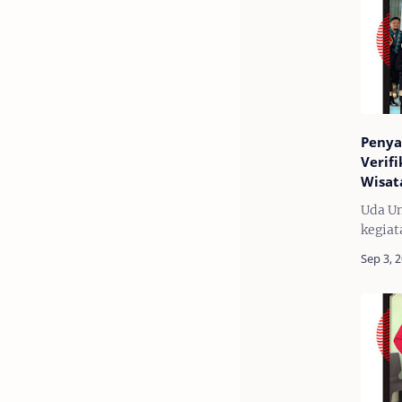
Penya
Verifi
Wisat
Uda U
kegiat
& Veri
Awards
dilaks
Septe