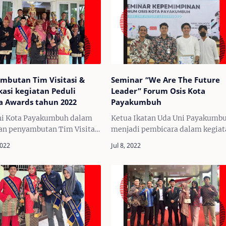
mbutan Tim Visitasi &
Seminar “We Are The Future
kasi kegiatan Peduli
Leader” Forum Osis Kota
a Awards tahun 2022
Payakumbuh
ni Kota Payakumbuh dalam
Ketua Ikatan Uda Uni Payakumb
an penyambutan Tim Visitasi
menjadi pembicara dalam kegia
fikasi kegiatan Peduli Wisata
Seminar “We Are The Future
 tahun 2022 yang
Leader” Forum Osis Kota
anakan pada hari Kamis, 1
Payakumbuh tahun 2022 yang
mber 2022 di Rum…
dilaksanakan di Aula SMAN 2
Payakumbu…