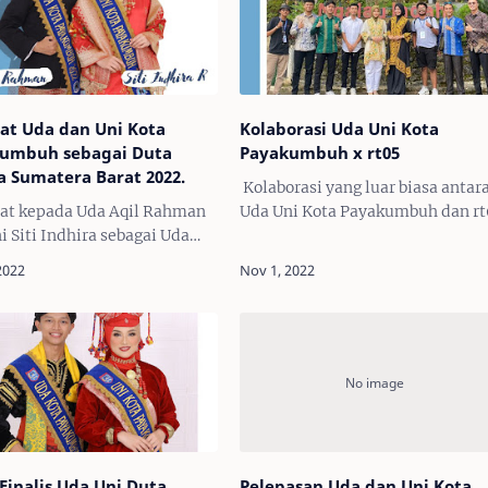
at Uda dan Uni Kota
Kolaborasi Uda Uni Kota
umbuh sebagai Duta
Payakumbuh x rt05
a Sumatera Barat 2022.
Kolaborasi yang luar biasa antar
at kepada Uda Aqil Rahman
Uda Uni Kota Payakumbuh dan r
i Siti Indhira sebagai Uda
dalam proyek film 'Uni'.
i Duta Wisata Sumatera
Menggabungkan bakat lokal unt
 Tahun 2022Malam puncak
menciptakan kisah yang
Final Pemilihan Uda dan Uni
menginspirasi. Bersama-sama…
Wisata Sumate…
 Finalis Uda Uni Duta
Pelepasan Uda dan Uni Kota