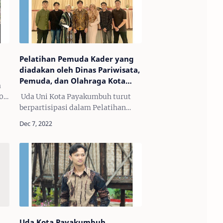
Pelatihan Pemuda Kader yang
diadakan oleh Dinas Pariwisata,
Pemuda, dan Olahraga Kota
a
Payakumbuh
t05
Uda Uni Kota Payakumbuh turut
berpartisipasi dalam Pelatihan
uk
Pemuda Kader yang diadakan oleh
Dinas Pariwisata, Pemuda, dan
Olahraga Kota Payakumbuh.
Bersama-sama, kita mengas…
Uda Kota Payakumbuh