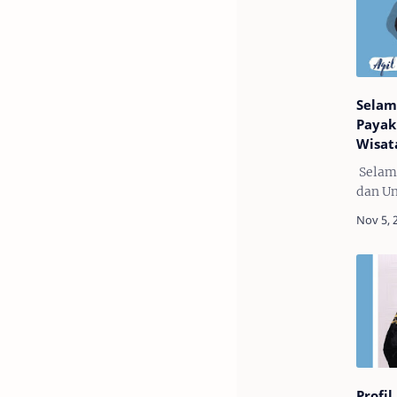
Selam
Payak
Wisat
Selam
dan Un
dan Un
Barat
Grand 
Duta 
Profil