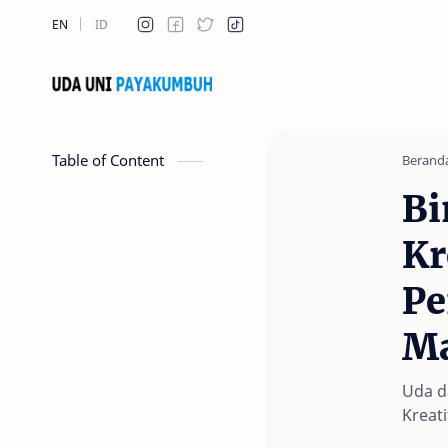
Table of Content
Berand
Bi
Kr
Pe
Ma
Uda d
Kreat