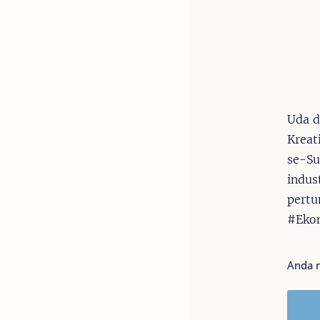
Uda d
Kreat
se-Su
indus
pert
#Eko
Anda m