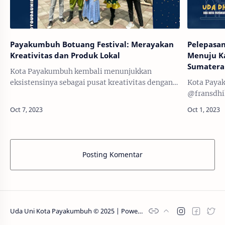
Payakumbuh Botuang Festival: Merayakan
Pelepasa
Kreativitas dan Produk Lokal
Menuju K
Sumatera 
Kota Payakumbuh kembali menunjukkan
eksistensinya sebagai pusat kreativitas dengan
Kota Paya
diselenggarakannya Payakumbuh Botuang
@fransdhi
Festival. Event ini menjadi platform yang luar
mengikuti 
biasa untuk …
Sumatera B
Kabupaten
Posting Komentar
Uda Uni Kota Payakumbuh © 2025 | Powered by
Kojolah Sandbox